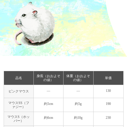
身長（おおよそ
体重（おおよそ
品名
単価
の値）
の値）
―
―
130
ピンクマウス
マウスSS（フ
約5cm
約5g
190
ァジー）
マウスS（ホッ
約6cm
約10g
230
パー）