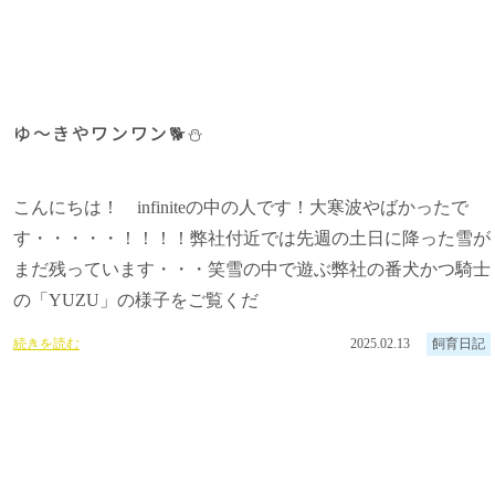
ゆ～きやワンワン🐕⛄
こんにちは！ infiniteの中の人です！大寒波やばかったで
す・・・・・！！！！弊社付近では先週の土日に降った雪が
まだ残っています・・・笑雪の中で遊ぶ弊社の番犬かつ騎士
の「YUZU」の様子をご覧くだ
続きを読む
2025.02.13
飼育日記