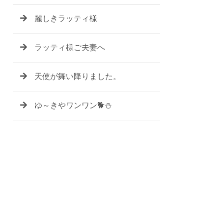
麗しきラッティ様
ラッティ様ご夫妻へ
天使が舞い降りました。
ゆ～きやワンワン🐕⛄