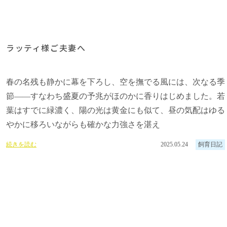
ラッティ様ご夫妻へ
春の名残も静かに幕を下ろし、空を撫でる風には、次なる季
節――すなわち盛夏の予兆がほのかに香りはじめました。若
葉はすでに緑濃く、陽の光は黄金にも似て、昼の気配はゆる
やかに移ろいながらも確かな力強さを湛え
続きを読む
2025.05.24
飼育日記