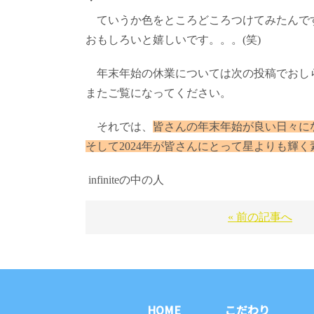
・
ていうか色をところどころつけてみたんです
おもしろいと嬉しいです。。。(笑)
年末年始の休業については次の投稿でおし
またご覧になってください。
それでは、
皆さんの年末年始が良い日々に
そして2024年が皆さんにとって星よりも輝
infiniteの中の人
« 前の記事へ
HOME
こだわり