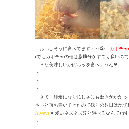
おいしそうに食べてます～～😭
カボチャ
(でもカボチャの種は脂肪分がすごく多いのであ
また美味しいかぼちゃを食べようね❤
・
・
・
さて、師走になり忙しさにも磨きがかかっ
やっと落ち着いてきたので残りの数日はねず
Always
可愛いネズネズ達と遊べるなんてねず
・