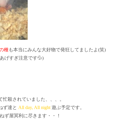
の種
も本当にみんな大好物で発狂してましたよ(笑)
げすぎ注意です💦)
て忙殺されていました、、、。
ねず達と
All day, All night
遊ぶ予定です。
ねず屋冥利に尽きます・・！