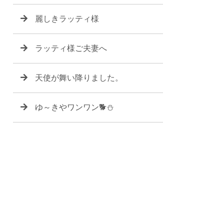
麗しきラッティ様
ラッティ様ご夫妻へ
天使が舞い降りました。
ゆ～きやワンワン🐕⛄