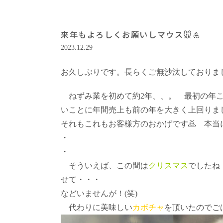
来年もよろしくお願いしマウス🐭🎍
2023.12.29
お久しぶりです。長らくご無沙汰しておりました～
ねずみ業を初めて約2年、、。 最初の年こ
いことに年間売上も前の年を大きく上回りまし
それもこれもお客様方のおかげです🙇 本当
・
・
そういえば、この間は
クリスマス
でしたね
せて・・・
などいませんが！(笑)
代わりに美味しい
カボチャ
を頂いたのでご