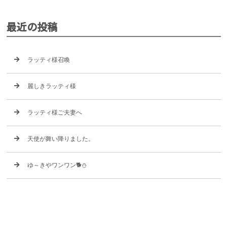
最近の投稿
ラッティ様召喚
麗しきラッティ様
ラッティ様ご夫妻へ
天使が舞い降りました。
ゆ～きやワンワン🐕⛄