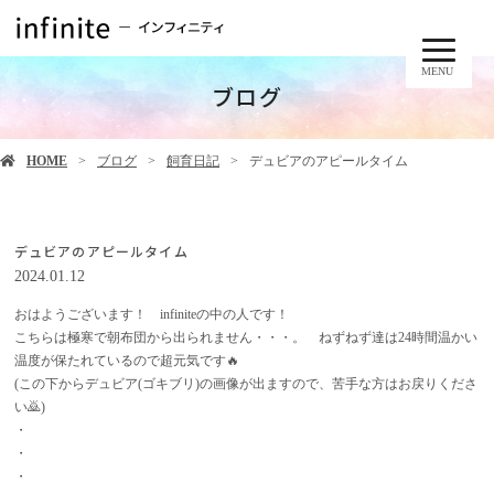
MENU
ブログ
HOME
ブログ
飼育日記
デュビアのアピールタイム
デュビアのアピールタイム
2024.01.12
おはようございます！ infiniteの中の人です！
こちらは極寒で朝布団から出られません・・・。 ねずねず達は24時間温かい
温度が保たれているので超元気です🔥
(この下からデュビア(ゴキブリ)の画像が出ますので、苦手な方はお戻りくださ
い🙇)
・
・
・