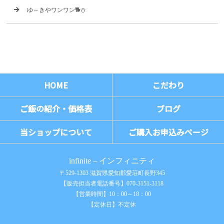
ゆ～きやワンワン🐕⛄
HOME
こだわり
ご飯の紹介・価格表
ブログ
当ショップについて
ご購入お申込みページ
infinite – インフィニティ
〒529-1303 滋賀県愛知郡愛荘町長野345
【販売担当者電話番号】070-3151-3118
【営業時間】10：00～18：00
【定休日】不定休