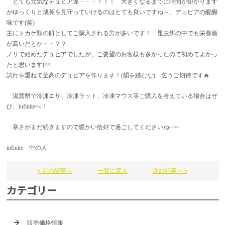
とても元気なデュビア達・・・！！！ 大きくなるまでに時間が掛かります
がゆっくりと成長を見守っていけるのはとても良いですね～、デュビアの醍醐
味です(笑)
主にトカゲ類の餌としてご購入される方が多いです！ 昆虫餌の中でも栄養価
が高いだとか・・？？
ノリで始めたデュビアでしたが、ご要望のお客様も多かったので初めてよかっ
たと思います(^^
試行を重ねて至高のデュビアを作ります！(韻を踏むな) 乞うご期待です🔥
滋賀県で冷凍エサ、冷凍ラット、冷凍マウス等ご購入を考えている場合はぜ
ひ、infiniteへ！
寒さがまだ続きますので暖かい恰好で過ごしてくださいね~~~
infinite 中の人
« 前の記事へ
一覧に戻る
次の記事へ »
カテゴリー
販売価格情報